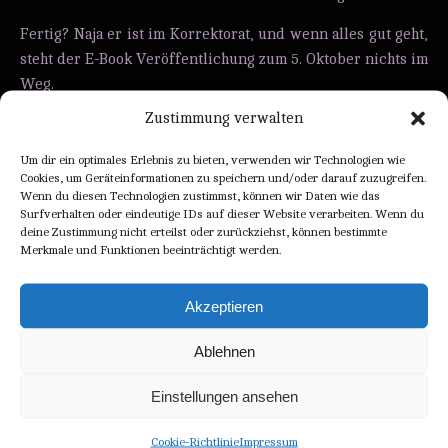
Fertig? Naja er ist im Korrektorat, und wenn alles gut geht,
steht der E-Book Veröffentlichung zum 5. Oktober nichts im
Weg.
Für das Print wird es noch etwas dauern, aber auch das
Zustimmung verwalten
sollte bis ende November fertig sein.
Um dir ein optimales Erlebnis zu bieten, verwenden wir Technologien wie
Bis dahin sind auch die Neuauflagen der drei vorherigen
Cookies, um Geräteinformationen zu speichern und/oder darauf zuzugreifen.
Wenn du diesen Technologien zustimmst, können wir Daten wie das
Bänder nicht nur fertig, sondern auch im Webshop
Surfverhalten oder eindeutige IDs auf dieser Website verarbeiten. Wenn du
erhältlich.
deine Zustimmung nicht erteilst oder zurückziehst, können bestimmte
Es gibt noch mehr Neuigkeiten, aber die erfahrt ihr, wenn
Merkmale und Funktionen beeinträchtigt werden.
diese Veröffentlichung vorbei ist.
Akzeptieren
CONTINUE READING
Ablehnen
Einstellungen ansehen
Cookie-Richtlinie
Impressum