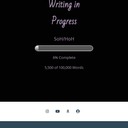
Writing in
Progress
SoH/HoH
6% Complete
5,500 of 100,000
Words